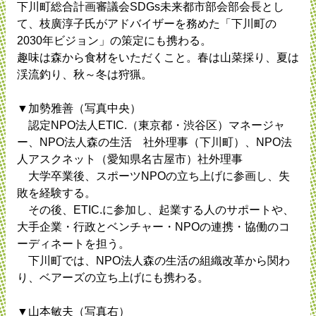
下川町総合計画審議会SDGs未来都市部会部会長とし
て、枝廣淳子氏がアドバイザーを務めた「下川町の
2030年ビジョン」の策定にも携わる。
趣味は森から食材をいただくこと。春は山菜採り、夏は
渓流釣り、秋～冬は狩猟。
▼加勢雅善（写真中央）
認定NPO法人ETIC.（東京都・渋谷区）マネージャ
ー、NPO法人森の生活 社外理事（下川町）、NPO法
人アスクネット（愛知県名古屋市）社外理事
大学卒業後、スポーツNPOの立ち上げに参画し、失
敗を経験する。
その後、ETIC.に参加し、起業する人のサポートや、
大手企業・行政とベンチャー・NPOの連携・協働のコ
ーディネートを担う。
下川町では、NPO法人森の生活の組織改革から関わ
り、ベアーズの立ち上げにも携わる。
▼山本敏夫（写真右）