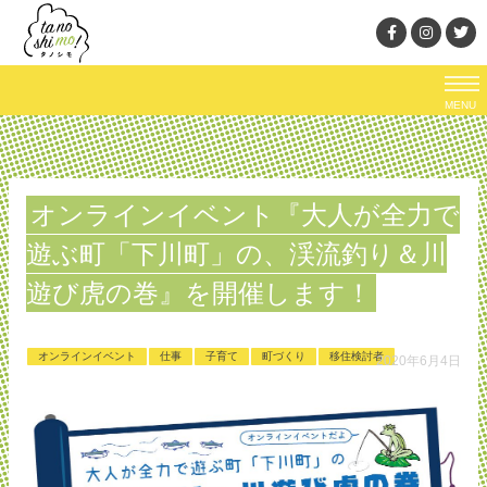
MENU
オンラインイベント『大人が全力で
遊ぶ町「下川町」の、渓流釣り＆川
遊び虎の巻』を開催します！
オンラインイベント
仕事
子育て
町づくり
移住検討者
2020年6月4日