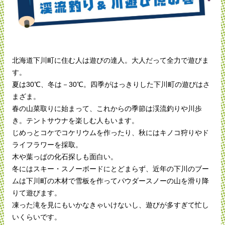
北海道下川町に住む人は遊びの達人。大人だって全力で遊びま
す。
夏は30℃、冬は－30℃。四季がはっきりした下川町の遊びはさ
まざま。
春の山菜取りに始まって、これからの季節は渓流釣りや川歩
き。テントサウナを楽しむ人もいます。
じめっとコケでコケリウムを作ったり、秋にはキノコ狩りやド
ライフラワーを採取。
木や葉っぱの化石探しも面白い。
冬にはスキー・スノーボードにとどまらず、近年の下川のブー
ムは下川町の木材で雪板を作ってパウダースノーの山を滑り降
りて遊びます。
凍った滝を見にもいかなきゃいけないし、遊びが多すぎて忙し
いくらいです。