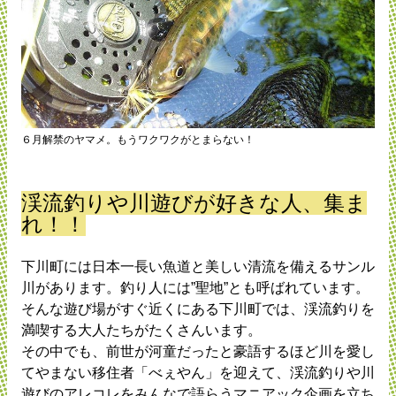
６月解禁のヤマメ。もうワクワクがとまらない！
渓流釣りや川遊びが好きな人、集ま
れ！！
下川町には日本一長い魚道と美しい清流を備えるサンル
川があります。釣り人には”聖地”とも呼ばれています。
そんな遊び場がすぐ近くにある下川町では、渓流釣りを
満喫する大人たちがたくさんいます。
その中でも、前世が河童だったと豪語するほど川を愛し
てやまない移住者「べぇやん」を迎えて、渓流釣りや川
遊びのアレコレをみんなで語らうマニアック企画を立ち